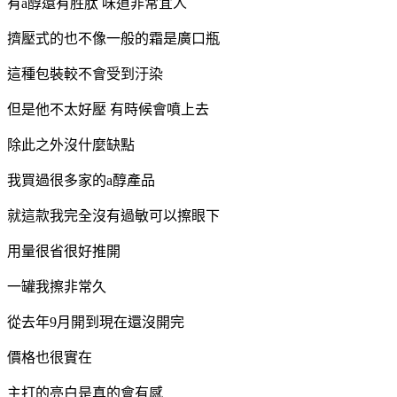
有a醇還有胜肽 味道非常宜人
擠壓式的也不像一般的霜是廣口瓶
這種包裝較不會受到汙染
但是他不太好壓 有時候會噴上去
除此之外沒什麼缺點
我買過很多家的a醇產品
就這款我完全沒有過敏可以擦眼下
用量很省很好推開
一罐我擦非常久
從去年9月開到現在還沒開完
價格也很實在
主打的亮白是真的會有感