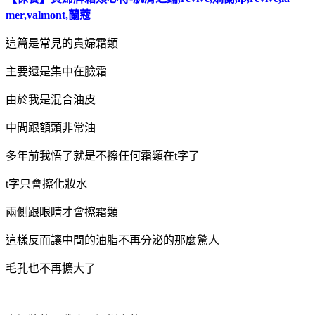
mer,valmont,蘭蔻
這篇是常見的貴婦霜類
主要還是集中在臉霜
由於我是混合油皮
中間跟額頭非常油
多年前我悟了就是不擦任何霜類在t字了
t字只會擦化妝水
兩側跟眼睛才會擦霜類
這樣反而讓中間的油脂不再分泌的那麼驚人
毛孔也不再擴大了