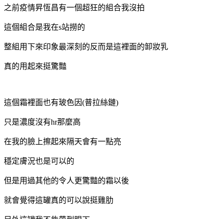
之前疫情昇恆昌有一個超狂的組合我沒拍
這個組合是我在s站撈的
整組用下來印象最深刻的反而是這裡面的卸妝乳
真的用起來挺驚豔
這個霜裡面也有玻色因(普拉絲鏈)
只是濃度沒有hr那麼高
在我的臉上擦起來隔天會有一點亮
穩定膚況也是可以的
但是用過其他的令人更驚豔的霜以後
就會覺得這罐真的可以說挺雞肋