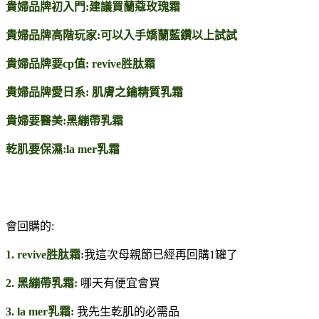
貴婦品牌初入門:建議買蘭蔻玫瑰霜
貴婦品牌高階玩家:可以入手嬌蘭藍鑽以上試試
貴婦品牌要cp值: revive胜肽霜
貴婦品牌愛日系: 肌膚之鑰精質乳霜
貴婦要醫美:黑繃帶乳霜
乾肌要保濕:la mer乳霜
會回購的:
1. revive胜肽霜:
我這次母親節已經再回購1罐了
2. 黑繃帶乳霜:
哪天有便宜會買
3. la mer乳霜:
我先生乾肌的必需品