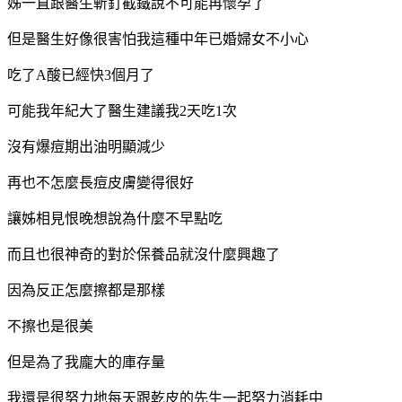
姊一直跟醫生斬釘截鐵說不可能再懷孕了
但是醫生好像很害怕我這種中年已婚婦女不小心
吃了A酸已經快3個月了
可能我年紀大了醫生建議我2天吃1次
沒有爆痘期出油明顯減少
再也不怎麼長痘皮膚變得很好
讓姊相見恨晚想說為什麼不早點吃
而且也很神奇的對於保養品就沒什麼興趣了
因為反正怎麼擦都是那樣
不擦也是很美
但是為了我龐大的庫存量
我還是很努力地每天跟乾皮的先生一起努力消耗中