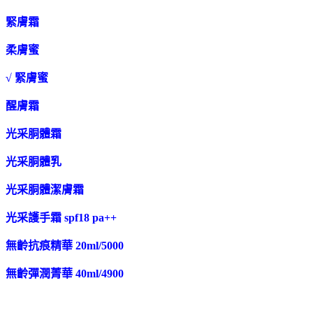
緊膚霜
柔膚蜜
√ 緊膚蜜
醒膚霜
光采胴體霜
光采胴體乳
光采胴體潔膚霜
光采護手霜 spf18 pa++
無齡抗痕精華 20ml/5000
無齡彈潤菁華 40ml/4900